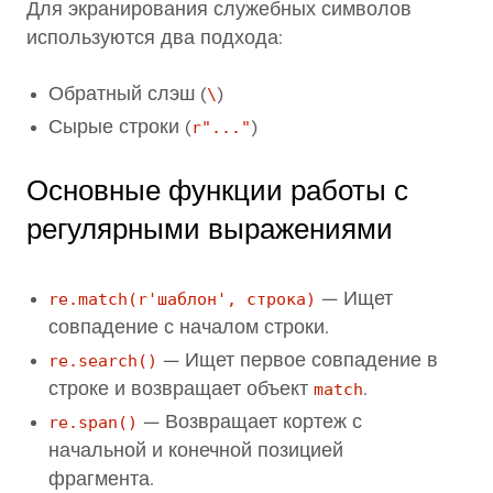
Для экранирования служебных символов
используются два подхода:
Обратный слэш (
\
)
Сырые строки (
r"..."
)
Основные функции работы с
регулярными выражениями
re.match(r'шаблон', строка)
— Ищет
совпадение с началом строки.
re.search()
— Ищет первое совпадение в
строке и возвращает объект
match
.
re.span()
— Возвращает кортеж с
начальной и конечной позицией
фрагмента.