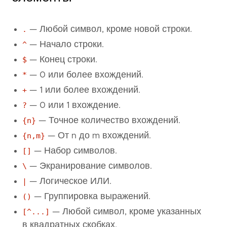
.
— Любой символ, кроме новой строки.
^
— Начало строки.
$
— Конец строки.
*
— 0 или более вхождений.
+
— 1 или более вхождений.
?
— 0 или 1 вхождение.
{n}
— Точное количество вхождений.
{n,m}
— От n до m вхождений.
[]
— Набор символов.
\
— Экранирование символов.
|
— Логическое ИЛИ.
()
— Группировка выражений.
[^...]
— Любой символ, кроме указанных
в квадратных скобках.