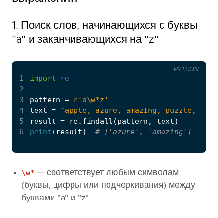
1. Поиск слов, начинающихся с буквы
"a" и заканчивающихся на "z"
PYTHON
1
import
re
2
3
pattern
=
r
'a\w*z'
4
text
=
"apple, azure, amazing, puzzle, jazz
5
result
=
re
.
findall
(
pattern
,
text
)
6
print
(
result
)
# ['azure', 'amazing']
\w*
— соответствует любым символам
(буквы, цифры или подчеркивания) между
буквами "a" и "z".