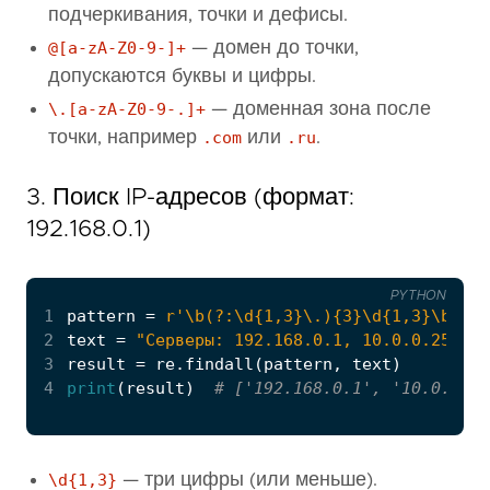
подчеркивания, точки и дефисы.
@[a-zA-Z0-9-]+
— домен до точки,
допускаются буквы и цифры.
\.[a-zA-Z0-9-.]+
— доменная зона после
точки, например
.com
или
.ru
.
3. Поиск IP-адресов (формат:
192.168.0.1)
PYTHON
1
pattern
=
r
'\b(?:\d{1,3}\.)
{3}
\d{1,3}\b'
2
text
=
"Серверы: 192.168.0.1, 10.0.0.255, 8
3
result
=
re
.
findall
(
pattern
,
text
)
4
print
(
result
)
# ['192.168.0.1', '10.0.0.25
\d{1,3}
— три цифры (или меньше).