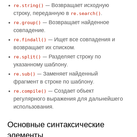
re.string()
— Возвращает исходную
строку, переданную в
re.search()
.
re.group()
— Возвращает найденное
совпадение.
re.findall()
— Ищет все совпадения и
возвращает их списком.
re.split()
— Разделяет строку по
указанному шаблону.
re.sub()
— Заменяет найденный
фрагмент в строке по шаблону.
re.compile()
— Создает объект
регулярного выражения для дальнейшего
использования.
Основные синтаксические
элементы