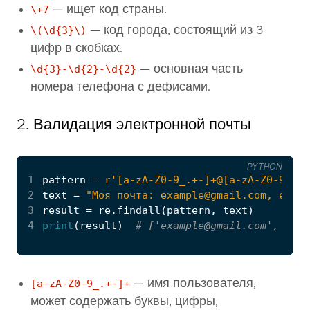
\+7
— ищет код страны.
\(\d{3}\)
— код города, состоящий из 3
цифр в скобках.
\d{3}-\d{2}-\d{2}
— основная часть
номера телефона с дефисами.
2. Валидация электронной почты
PYTHON
1
pattern
=
r
'[a-zA-Z0-9_.+-]+@[a-zA-Z0-9-]+\
2
text
=
"Моя почта: 
example@gmail.com
, еще о
3
result
=
re
.
findall
(
pattern
,
text
)
4
print
(
result
)
# ['
example@gmail.com
', '
tes
[a-zA-Z0-9_.+-]+
— имя пользователя,
может содержать буквы, цифры,