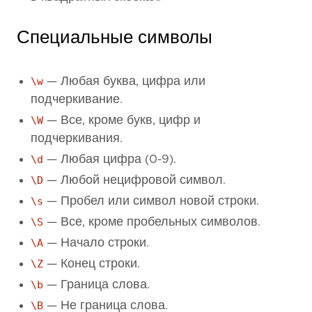
Специальные символы
\w
— Любая буква, цифра или
подчеркивание.
\W
— Все, кроме букв, цифр и
подчеркивания.
\d
— Любая цифра (0-9).
\D
— Любой нецифровой символ.
\s
— Пробел или символ новой строки.
\S
— Все, кроме пробельных символов.
\A
— Начало строки.
\Z
— Конец строки.
\b
— Граница слова.
\B
— Не граница слова.