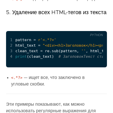
5. Удаление всех HTML-тегов из текста
PYTHON
1
pattern
=
r
'<.*?>'
2
html_text
=
"<div><h1>Заголовок</h1><p>Текс
3
clean_text
=
re
.
sub
(
pattern
,
''
,
html_text
)
4
print
(
clean_text
)
# ЗаголовокТекст статьи
<.*?>
— ищет все, что заключено в
угловые скобки.
Эти примеры показывают, как можно
использовать регулярные выражения для