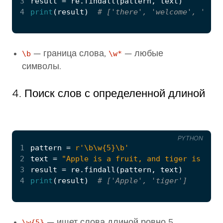
3
result
=
re
.
findall
(
pattern
,
text
)
4
print
(
result
)
# ['there', 'welcome', 'rege
\b
— граница слова,
\w*
— любые
символы.
4. Поиск слов с определенной длиной
PYTHON
1
pattern
=
r
'\b\w
{5}
\b'
2
text
=
"Apple is a fruit, and tiger is an a
3
result
=
re
.
findall
(
pattern
,
text
)
4
print
(
result
)
# ['Apple', 'tiger']
\w{5}
— ищет слова длиной ровно 5