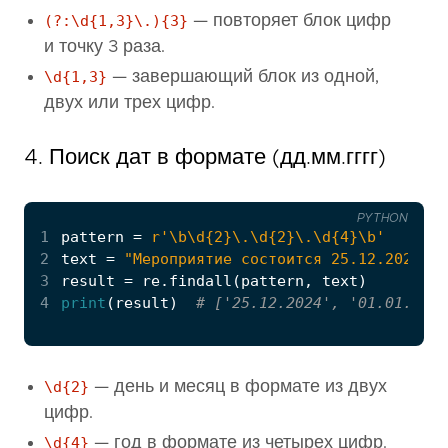
(?:\d{1,3}\.){3}
— повторяет блок цифр
и точку 3 раза.
\d{1,3}
— завершающий блок из одной,
двух или трех цифр.
4. Поиск дат в формате (дд.мм.гггг)
PYTHON
1
pattern
=
r
'\b\d
{2}
\.\d
{2}
\.\d
{4}
\b'
2
text
=
"Мероприятие состоится 25.12.2024, а
3
result
=
re
.
findall
(
pattern
,
text
)
4
print
(
result
)
# ['25.12.2024', '01.01.2023
\d{2}
— день и месяц в формате из двух
цифр.
\d{4}
— год в формате из четырех цифр.