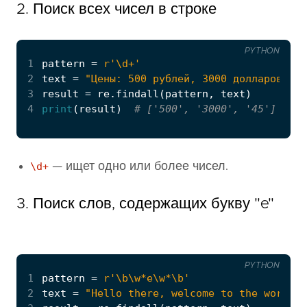
2. Поиск всех чисел в строке
PYTHON
1
pattern
=
r
'\d+'
2
text
=
"Цены: 500 рублей, 3000 долларов и 4
3
result
=
re
.
findall
(
pattern
,
text
)
4
print
(
result
)
# ['500', '3000', '45']
\d+
— ищет одно или более чисел.
3. Поиск слов, содержащих букву "e"
PYTHON
1
pattern
=
r
'\b\w*e\w*\b'
2
text
=
"Hello there, welcome to the world o