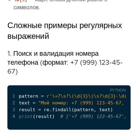
символов.
Сложные примеры регулярных
выражений
1. Поиск и валидация номера
телефона (формат: +7 (999) 123-45-
67)
PYTHON
1
pattern
=
r
'\+7\s?\(\d
{3}
\)\s?\d
{3}
-\d
{2}
-\
2
text
=
"Мой номер: +7 (999) 123-45-67, и ещ
3
result
=
re
.
findall
(
pattern
,
text
)
4
print
(
result
)
# ['+7 (999) 123-45-67', '+7